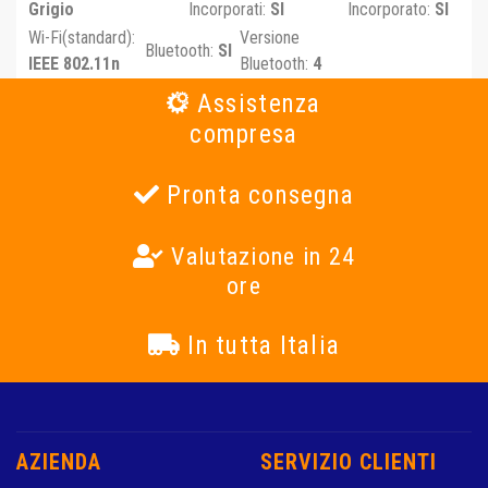
Grigio
Incorporati:
SI
Incorporato:
SI
Wi-Fi(standard):
Versione
Bluetooth:
SI
IEEE 802.11n
Bluetooth:
4
Assistenza
compresa
Pronta consegna
Valutazione in 24
ore
In tutta Italia
AZIENDA
SERVIZIO CLIENTI