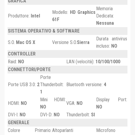
GRAFICA
Memoria
Modello:
HD Graphics
Produttore:
Intel
Dedicata:
61F
Nessuna
SISTEMA OPERATIVO & SOFTWARE
Durata antivirus
S.O.
Mac OS X
Versione S.O.
Sierra
incluso:
NO
CONTROLLER
Raid:
NO
LAN (velocità):
10/100/1000
CONNETTORI/PORTE
Porte
Porte USB 3.0:
2
Thunderbolt:
Bluetooth versione:
4
1
Mini HDMI:
Display Port:
HDMI:
NO
VGA:
NO
NO
NO
DVI-I:
NO
DVI-D:
NO
Thunderbolt:
SI
GENERALE
Colore Primario:
Altoparlanti
Microfono