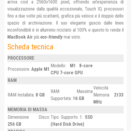
arriva così a 2560x1600 pixel, offrendo un'esperienza di
visualizzazione dalla qualità eccezionale, Touch ID, processori
fino a due volte più scattanti, grafica più veloce e il doppio dello
spazio di archiviazione. Il suo elegante guscio dalle linee
inconfondibili è in alluminio riciclato al 100% e questo lo rende il
MacBook
Air
più
eco-friendly
mai visto.
Scheda tecnica
PROCESSORE
Modello:
M1 8-core
Processore:
Apple M1
CPU 7-core GPU
RAM
Velocità
RAM Massima
RAM Installata:
8 GB
Memoria
2133
Supportata:
16 GB
MHz
MEMORIA DI MASSA
Dimensione Disco:
Tipo Supporto 1:
SSD
256 GB
(Hard Disk Drive)