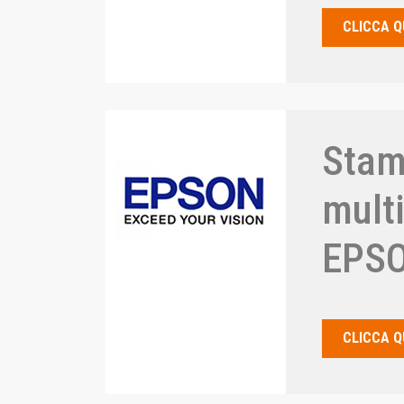
CLICCA Q
Stam
mult
EPS
CLICCA Q