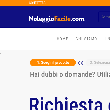
CONTATTACI
HOME
CHI SIAMO
I 
,
1
. Scegli il prodotto
2
. Seleziona
Hai dubbi o domande? Utiliz
Richiesta