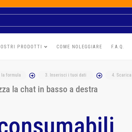
NOSTRI PRODOTTI
COME NOLEGGIARE
F.A.Q.
 la formula
3
. Inserisci i tuoi dati
4
. Scarica
za la chat in basso a destra
 consumabili