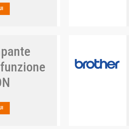
UI
pante
ifunzione
ON
UI