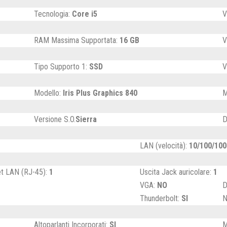
Tecnologia:
Core i5
V
RAM Massima Supportata:
16 GB
V
Tipo Supporto 1:
SSD
V
Modello:
Iris Plus Graphics 840
M
Versione S.O.
Sierra
D
LAN (velocità):
10/100/100
et LAN (RJ-45):
1
Uscita Jack auricolare:
1
VGA:
NO
D
Thunderbolt:
SI
N
Altoparlanti Incorporati:
SI
M