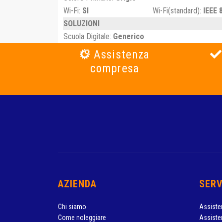
Wi-Fi:
SI
Wi-Fi(standard):
IEEE 
SOLUZIONI
Scuola Digitale:
Generico
Assistenza
compresa
AZIENDA
SERV
Chi siamo
Assiste
Come noleggiare
Assiste