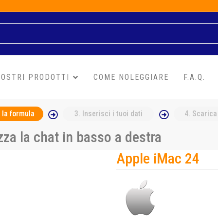
NOSTRI PRODOTTI
COME NOLEGGIARE
F.A.Q.
 la formula
3
. Inserisci i tuoi dati
4
. Scarica
za la chat in basso a destra
Apple iMac 24