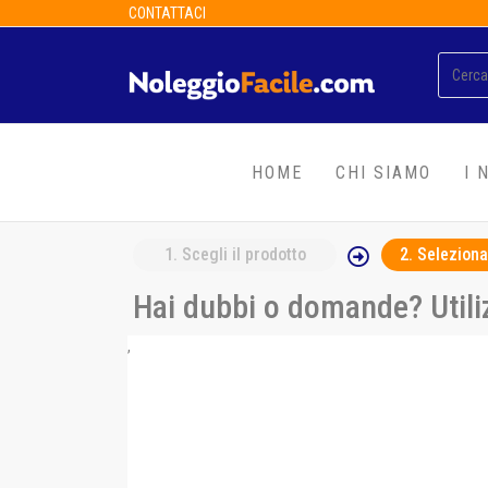
CONTATTACI
HOME
CHI SIAMO
I 
1
. Scegli il prodotto
2
. Seleziona
Hai dubbi o domande? Utiliz
,