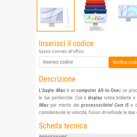
Inserisci il codice
Spazio riservato all'ufficio
Descrizione
L'Apple iMac
è un
computer All-In-One
c on proc
le tue periferiche. Con il
display
retina brillante 
iMac
per merito dei
processori
Intel Core i5
e d
considerevole la velocità;
fusion drive
fonde le due 
Scheda tecnica