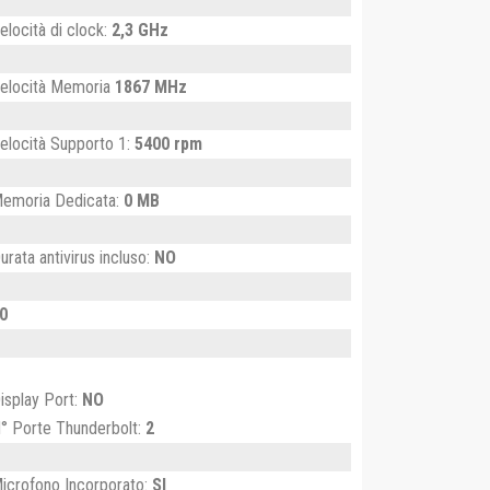
elocità di clock:
2,3 GHz
elocità Memoria
1867 MHz
elocità Supporto 1:
5400 rpm
emoria Dedicata:
0 MB
urata antivirus incluso:
NO
0
isplay Port:
NO
° Porte Thunderbolt:
2
icrofono Incorporato:
SI