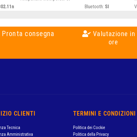
802.11n
Bluetooth:
SI
V
Pronta consegna
Valutazione in
ore
IZIO CLIENTI
TERMINI E CONDIZIONI
nza Tecnica
Politica dei Cockie
nza Amministrativa
Politica della Privacy