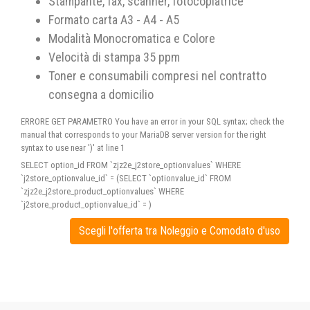
Stampante, fax, scanner, fotocopiatrice
Formato carta A3 - A4 - A5
Modalità Monocromatica e Colore
Velocità di stampa 35 ppm
Toner e consumabili compresi nel contratto
consegna a domicilio
ERRORE GET PARAMETRO You have an error in your SQL syntax; check the
manual that corresponds to your MariaDB server version for the right
syntax to use near ')' at line 1
SELECT option_id FROM `zjz2e_j2store_optionvalues` WHERE
`j2store_optionvalue_id` = (SELECT `optionvalue_id` FROM
`zjz2e_j2store_product_optionvalues` WHERE
`j2store_product_optionvalue_id` = )
Scegli l'offerta tra Noleggio e Comodato d'uso