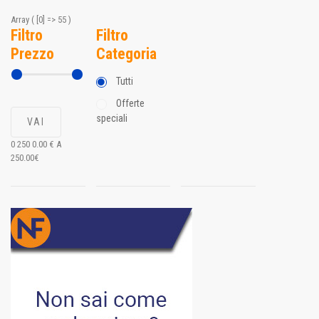
Array ( [0] => 55 )
Filtro
Filtro
Prezzo
Categoria
Tutti
Offerte
speciali
0
250
0.00
€ A
250.00
€