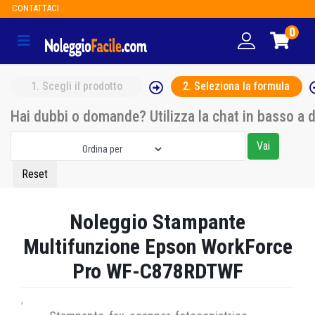
CONTATTACI
0
1
. Scegli il prodotto
2
. Seleziona la formula
Hai dubbi o domande? Utilizza la chat in basso a 
Noleggio Stampante
Multifunzione Epson WorkForce
Pro WF-C878RDTWF
,