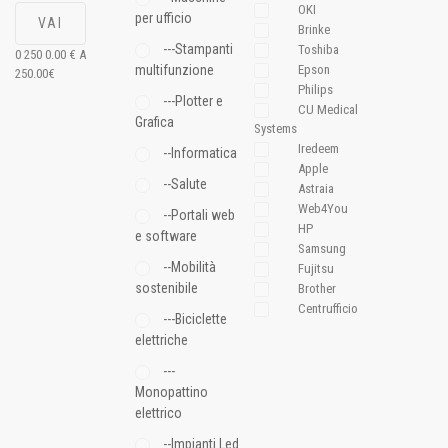
OKI
per ufficio
Brinke
---Stampanti
Toshiba
0
250
0.00
€ A
multifunzione
Epson
250.00
€
Philips
---Plotter e
CU Medical
Grafica
Systems
Iredeem
--Informatica
Apple
--Salute
Astraia
Web4You
--Portali web
HP
e software
Samsung
--Mobilità
Fujitsu
sostenibile
Brother
Centrufficio
---Biciclette
elettriche
---
Monopattino
elettrico
--Impianti Led