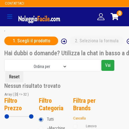
CONTATTACI
0
,
1
. Scegli il prodotto
2
. Seleziona la formula
Hai dubbi o domande? Utilizza la chat in basso a 
Nessun risultato trovato
Array ( [0] => 32 )
Filtro
Filtro
Filtra per
Prezzo
Categoria
Brands
Cancella
Tutti
Lenovo
--Macchine