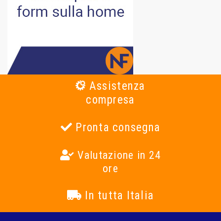
Assistenza
compresa
Pronta consegna
Valutazione in 24
ore
In tutta Italia