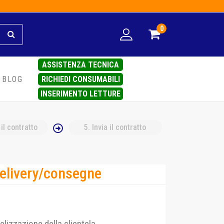
0
ASSISTENZA TECNICA
RICHIEDI CONSUMABILI
BLOG
INSERIMENTO LETTURE
 il contratto
5
. Invia il contratto
elivery/consegne
delizzazione della clientela