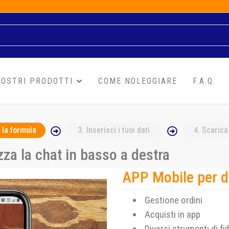
NOSTRI PRODOTTI
COME NOLEGGIARE
F.A.Q.
 la formula
3
. Inserisci i tuoi dati
4
. Scarica
za la chat in basso a destra
APP Mobile per d
Gestione ordini
Acquisti in app
Diversi strumenti di fi