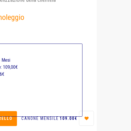
 noleggio
4 Mesi
e: 109,00€
16€
CANONE MENSILE
109.00€