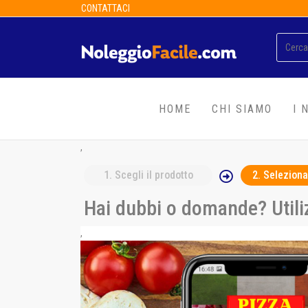
CONTATTACI
HOME
CHI SIAMO
I 
,
1
. Scegli il prodotto
2
. Seleziona
Hai dubbi o domande? Utiliz
,