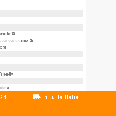
nvenuto:
Si
 buon compleanno:
Si
p:
Si
Friendly
clusa
In tutta Italia
 24